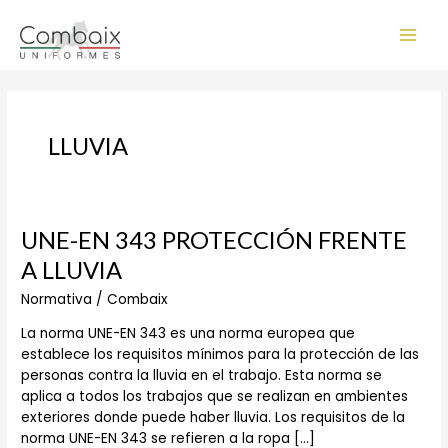
Ir
Main
al
Men
contenido
LLUVIA
UNE-
UNE-EN 343 PROTECCIÓN FRENTE
EN
A LLUVIA
343
PROTECCIÓN
Normativa
/
Combaix
FRENTE
La norma UNE-EN 343 es una norma europea que
A
establece los requisitos mínimos para la protección de las
LLUVIA
personas contra la lluvia en el trabajo. Esta norma se
aplica a todos los trabajos que se realizan en ambientes
exteriores donde puede haber lluvia. Los requisitos de la
norma UNE-EN 343 se refieren a la ropa […]