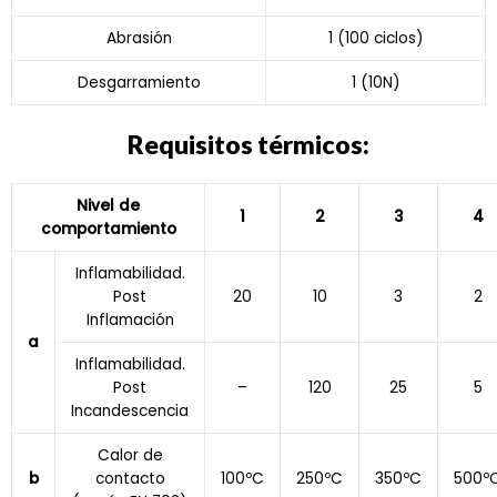
Abrasión
1 (100 ciclos)
Desgarramiento
1 (10N)
Requisitos térmicos:
Nivel de
1
2
3
4
comportamiento
Inflamabilidad.
Post
20
10
3
2
Inflamación
a
Inflamabilidad.
Post
–
120
25
5
Incandescencia
Calor de
b
contacto
100ºC
250ºC
350ºC
500º