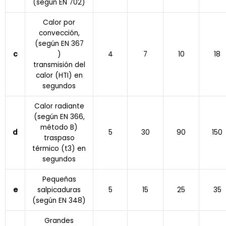
(según EN 702)
Calor por
convección,
(según EN 367
c
)
4
7
10
18
transmisión del
calor (HTI) en
segundos
Calor radiante
(según EN 366,
método B)
d
5
30
90
150
traspaso
térmico (t3) en
segundos
Pequeñas
e
salpicaduras
5
15
25
35
(según EN 348)
Grandes